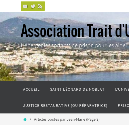
Passer
vers
le
Association Trait d'
contenu
Héberger les sortants de prison pour les aider à 
Passer
ACCUEIL
SAINT LÉONARD DE NOBLAT
L’UNIV
vers
le
JUSTICE RESTAURATIVE (OU RÉPARATRICE)
PRIS
contenu
Home
Articles postés par Jean-Marie
(Page 3)