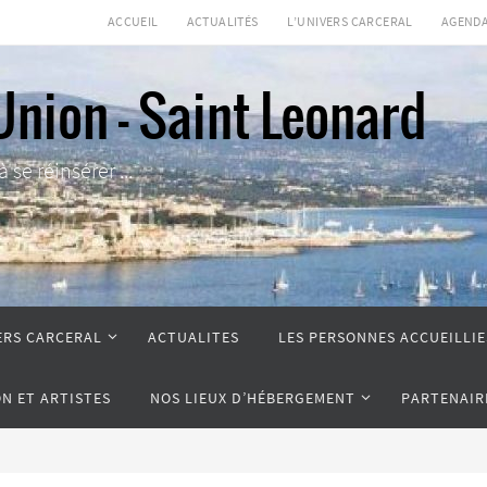
ACCUEIL
ACTUALITÉS
L’UNIVERS CARCERAL
AGEND
Union - Saint Leonard
se réinsérer ...
ERS CARCERAL
ACTUALITES
LES PERSONNES ACCUEILLIE
ON ET ARTISTES
NOS LIEUX D’HÉBERGEMENT
PARTENAIR