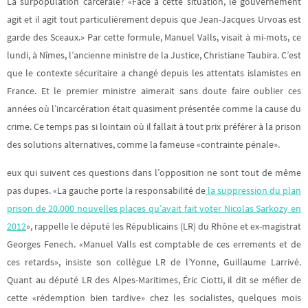
La surpopulation carcérale? «Face à cette situation, le gouvernement
agit et il agit tout particulièrement depuis que Jean-Jacques Urvoas est
garde des Sceaux.» Par cette formule, Manuel Valls, visait à mi-mots, ce
lundi, à Nîmes, l’ancienne ministre de la Justice, Christiane Taubira. C’est
que le contexte sécuritaire a changé depuis les attentats islamistes en
France. Et le premier ministre aimerait sans doute faire oublier ces
années où l’incarcération était quasiment présentée comme la cause du
crime. Ce temps pas si lointain où il fallait à tout prix préférer à la prison
des solutions alternatives, comme la fameuse «contrainte pénale».
eux qui suivent ces questions dans l’opposition ne sont tout de même
pas dupes. «La gauche porte la responsabilité de
la suppression du plan
prison de 20.000 nouvelles places qu’avait fait voter Nicolas Sarkozy en
2012
», rappelle le député les Républicains (LR) du Rhône et ex-magistrat
Georges Fenech. «Manuel Valls est comptable de ces errements et de
ces retards», insiste son collègue LR de l’Yonne, Guillaume Larrivé.
Quant au député LR des Alpes-Maritimes, Éric Ciotti, il dit se méfier de
cette «rédemption bien tardive» chez les socialistes, quelques mois