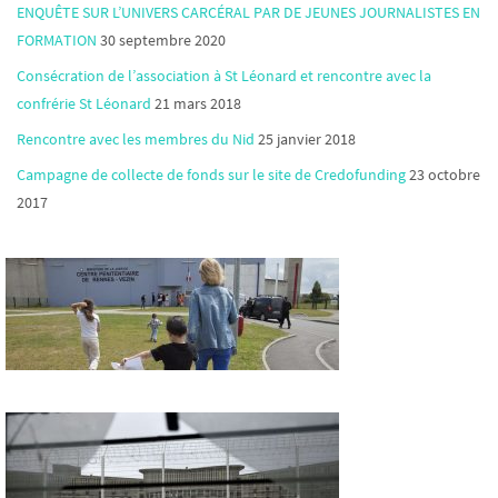
ENQUÊTE SUR L’UNIVERS CARCÉRAL PAR DE JEUNES JOURNALISTES EN
FORMATION
30 septembre 2020
Consécration de l’association à St Léonard et rencontre avec la
confrérie St Léonard
21 mars 2018
Rencontre avec les membres du Nid
25 janvier 2018
Campagne de collecte de fonds sur le site de Credofunding
23 octobre
2017