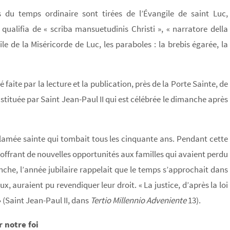
s du temps ordinaire sont tirées de l’Évangile de saint Luc,
e qualifia de « scriba mansuetudinis Christi », « narratore della
le de la Miséricorde de Luc, les paraboles : la brebis égarée, la
é faite par la lecture et la publication, près de la Porte Sainte, de
instituée par Saint Jean-Paul II qui est célébrée le dimanche après
roclamée sainte qui tombait tous les cinquante ans. Pendant cette
ël, offrant de nouvelles opportunités aux familles qui avaient perdu
anche, l’année jubilaire rappelait que le temps s’approchait dans
x, auraient pu revendiquer leur droit. « La justice, d’après la loi
» (Saint Jean-Paul II, dans
Tertio Millennio Adveniente
13).
 notre foi