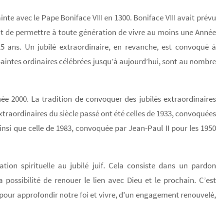
inte avec le Pape Boniface VIII en 1300. Boniface VIII avait prévu
 but de permettre à toute génération de vivre au moins une Année
 25 ans. Un jubilé extraordinaire, en revanche, est convoqué à
intes ordinaires célébrées jusqu’à aujourd’hui, sont au nombre
ée 2000. La tradition de convoquer des jubilés extraordinaires
xtraordinaires du siècle passé ont été celles de 1933, convoquées
insi que celle de 1983, convoquée par Jean-Paul II pour les 1950
tion spirituelle au jubilé juif. Cela consiste dans un pardon
 possibilité de renouer le lien avec Dieu et le prochain. C’est
pour approfondir notre foi et vivre, d’un engagement renouvelé,