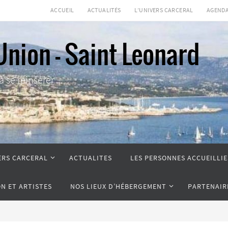
ACCUEIL
ACTUALITÉS
L’UNIVERS CARCERAL
AGEND
Union - Saint Leonard
se réinsérer ...
ERS CARCERAL
ACTUALITES
LES PERSONNES ACCUEILLIE
ON ET ARTISTES
NOS LIEUX D’HÉBERGEMENT
PARTENAIR