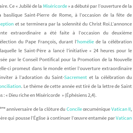
ire. Ce « Jubilé de la
Miséricorde
» a débuté par l’ouverture de la
a basilique Saint-Pierre de Rome, à l’occasion de la fête de
eption
et se terminera par la solennité du Christ Roi.L’annonce
nte extraordinaire a été faite à l’occasion du deuxième
’élection du Pape François, durant l’
homélie
de la célébration
 laquelle le Saint-Père a lancé l’initiative « 24 heures pour le
sée par le Conseil Pontifical pour la Promotion de la Nouvelle
elle-ci promeut dans le monde entier l’ouverture extraordinaire
inviter à l’adoration du Saint-
Sacrement
et la célébration du
onciliation
. Le thème de cette année est tiré de la lettre de Saint
 : « Dieu riche en Miséricorde » (Éphésiens 2,4).
anniversaire de la clôture du
Concile
œcuménique
Vatican II
,
ème
ulière qui pousse l’Église à continuer l’œuvre entamée par
Vatican