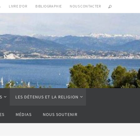
A
LIVRE D’OR
BIBLIOGRAPHIE
NOUS CONTACTER
S
LES DÉTENUS ET LA RELIGION
ES
MÉDIAS
NOUS SOUTENIR