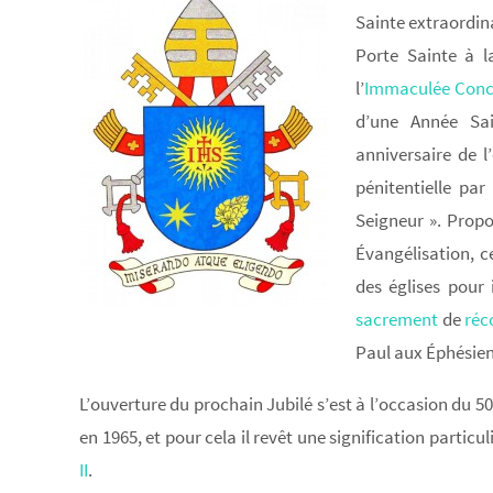
Sainte extraordina
Porte Sainte à l
l’
Immaculée Conc
d’une Année Sai
anniversaire de l
pénitentielle par
Seigneur ». Propo
Évangélisation, c
des églises pour 
sacrement
de
réc
Paul aux Éphésiens
L’ouverture du prochain Jubilé s’est à l’occasion du 50
en 1965, et pour cela il revêt une signification partic
II
.