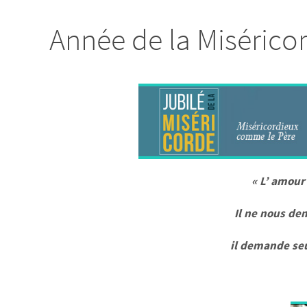
Année de la Misérico
« L’ amour
Il ne nous de
il demande seu
Pape 