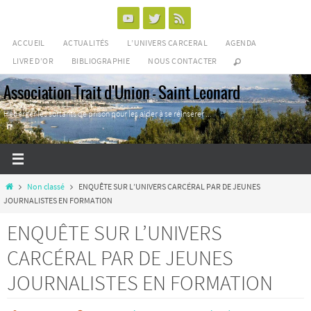
Passer
vers
ACCUEIL
ACTUALITÉS
L’UNIVERS CARCERAL
AGENDA
le
LIVRE D’OR
BIBLIOGRAPHIE
NOUS CONTACTER
contenu
Association Trait d'Union - Saint Leonard
Héberger les sortants de prison pour les aider à se réinsérer ...
Home
Non classé
ENQUÊTE SUR L’UNIVERS CARCÉRAL PAR DE JEUNES
JOURNALISTES EN FORMATION
ENQUÊTE SUR L’UNIVERS
CARCÉRAL PAR DE JEUNES
JOURNALISTES EN FORMATION