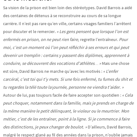
Sa vision de la prison est bien loin des stéréotypes. David Barrois a aidé
des centaines de détenus à se reconstruire au cours de sa longue
carrière. Il n’est pas rare qu’en ville, certains visages familiers l’arrêtent
pour discuter et le remercier.
« Les gens pensent que lorsque l’on est
enfermés en prison, on ne peut rien faire,
regrette l’entraîneur.
Pour
moi, c’est un moment où l’on peut réfléchir à ses erreurs et qui peut
devenir un tremplin : certains y passent des diplômes, apprennent à
conduire, se découvrent des vocations d’athlètes… »
Mais une chose
est sûre, David Barrois ne marche qu’avec les motivés :
« L’enfer
carcéral, c’est toi qui t’y mets. Si une fois enfermé, tu fumes du shit et
tu regardes la télé toute la
j
ournée, personne ne viendra t’aider. »
Autour de lui, pas toujours facile de faire accepter son quotidien :
« Cela
peut choquer,
notamment dans la famille, mais je prends en charge de
la même manière le petit délinquant, le violeur ou le meurtrier. Mon
métier, c’est de les entraîner, point à la ligne. Si je commence à faire
des distinctions, je peux changer de boulot. »
D’ailleurs, David Barrois,
malgré le respect glané au fil des années dans la prison, n’oublie jamais