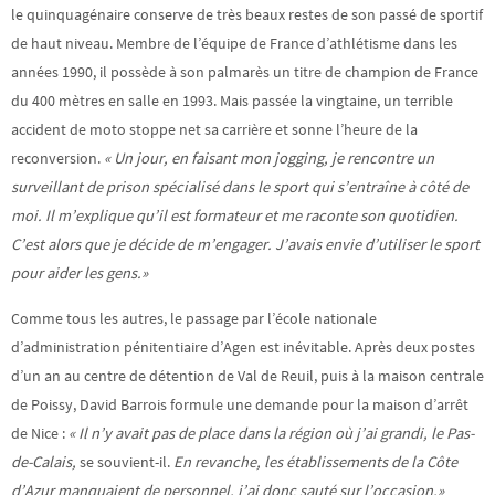
le quinquagénaire conserve de très beaux restes de son passé de sportif
de haut niveau. Membre de l’équipe de France d’athlétisme dans les
années 1990, il possède à son palmarès un titre de champion de France
du 400 mètres en salle en 1993. Mais passée la vingtaine, un terrible
accident de moto stoppe net sa carrière et sonne l’heure de la
reconversion.
« Un jour, en faisant mon jogging,
je rencontre un
surveillant de prison spécialisé dans le sport qui s’entraîne à côté de
moi. Il m’explique qu’il est formateur et me raconte son quotidien.
C’est alors que je décide de m’engager. J’avais envie d’utiliser le sport
pour aider les gens.»
Comme tous les autres, le passage par l’école nationale
d’administration pénitentiaire d’Agen est inévitable. Après deux postes
d’un an au centre de détention de Val de Reuil, puis à la maison centrale
de Poissy, David Barrois formule une demande pour la maison d’arrêt
de Nice :
« Il n’y avait pas de place dans la région où j’ai grandi, le Pas-
de-Calais,
se souvient-il.
En revanche, les établissements de la Côte
d’Azur manquaient de personnel, j’ai donc sauté sur l’occasion.»