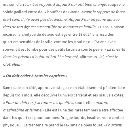
maison d’arrêt.
« Les voyous d’aujourd’hui ont bien changé,
soupire le
solide gaillard entre deux bouffées de Gitane.
Avant,le rapport de force
était sain, il n’y avait pas de rancune. Aujourd’hui un jeune qui a le
tiers de ton âge est susceptible de menacer ta famille. »
Dans la prison
niçoise, l’archétype du détenu est âgé entre 18 et 24 ans, issu des
quartiers sensibles de la ville, comme les Moulins ou l’Ariane. Bien
souvent il est tombé pour des petits larcins à courte peine.
« La priorité
dans les prisons d’aujourd’hui ? La fermeté,
affirme Jo
. Ici, c’est le
Club Med.»
« On doit céder à tous les caprices »
Samira, de son côté, approuve : stagiaire en établissement pénitentiaire
depuis trois mois, elle découvre l’univers carcéral et ses mauvais côtés.
« Pour
un détenu, j’ai toutes les qualités,
sourit-elle
: maton,
maghrébine et femme.»
Elle est l’une des rares femmes à être affectée
dans les quartiers pour hommes. Drague lourde, insultes, voire contact
physique… La trentenaire prend le sexisme de plein fouet.
«Pourtant,