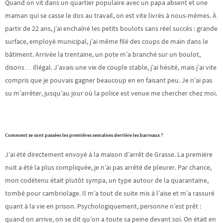
Quand on vit dans un quartier populaire avec un papa absent et une
maman qui se casse le dos au travail, on est vite livrés à nous-mêmes. À
partir de 22 ans, j’ai enchaîné les petits boulots sans réel succès : grande
surface, employé municipal, j’ai même filé des coups de main dans le
bâtiment. Arrivée la trentaine, un pote m’a branché sur un boulot,
disons… illégal. J’avais une vie de couple stable, j’ai hésité, mais j’ai vite
compris que je pouvais gagner beaucoup en en faisant peu. Je n’ai pas
su m’arrêter, jusqu’au jour où la police est venue me chercher chez moi.
Comment se sont passées les premières semaines derrière les barreaux ?
J’ai été directement envoyé à la maison d’arrêt de Grasse. La première
nuit a été la plus compliquée, je n’ai pas arrêté de pleurer. Par chance,
mon codétenu était plutôt sympa, un type autour de la quarantaine,
tombé pour cambriolage. Il m’a tout de suite mis à l’aise et m’a rassuré
quant à la vie en prison. Psychologiquement, personne n’est prêt :
quand on arrive, on se dit qu’on a toute sa peine devant soi. On était en