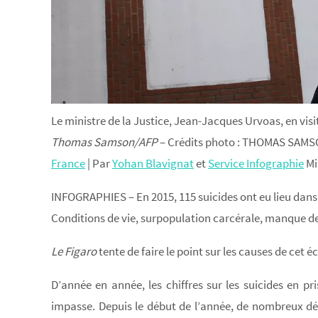
Le ministre de la Justice, Jean-Jacques Urvoas, en visite
Thomas Samson/AFP
– Crédits photo : THOMAS SAM
France
|
Par
Yohan Blavignat
et
Service Infographie
Mi
INFOGRAPHIES – En 2015, 115 suicides ont eu lieu dans 
Conditions de vie, surpopulation carcérale, manque d
Le Figaro
tente de faire le point sur les causes de cet é
D’année en année, les chiffres sur les suicides en p
impasse. Depuis le début de l’année, de nombreux déte