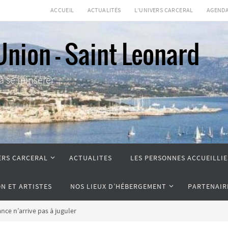
ACCUEIL
ACTUALITÉS
L’UNIVERS CARCERAL
AGEND
Union - Saint Leonard
se réinsérer ...
ERS CARCERAL
ACTUALITES
LES PERSONNES ACCUEILLIE
ON ET ARTISTES
NOS LIEUX D’HÉBERGEMENT
PARTENAIR
ance n’arrive pas à juguler