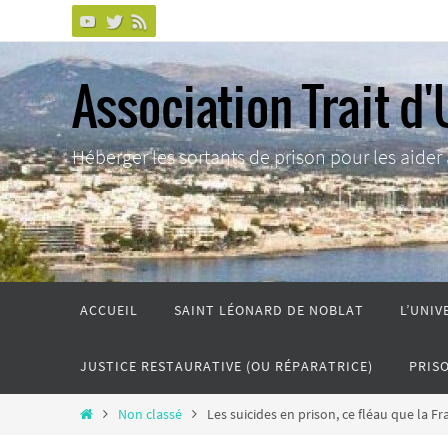
Passer
vers
le
Association Trait d'
contenu
Héberger les sortants de prison pour les aider à 
Passer
ACCUEIL
SAINT LÉONARD DE NOBLAT
L’UNIV
vers
le
JUSTICE RESTAURATIVE (OU RÉPARATRICE)
PRIS
contenu
Home
Non classé
Les suicides en prison, ce fléau que la Fr