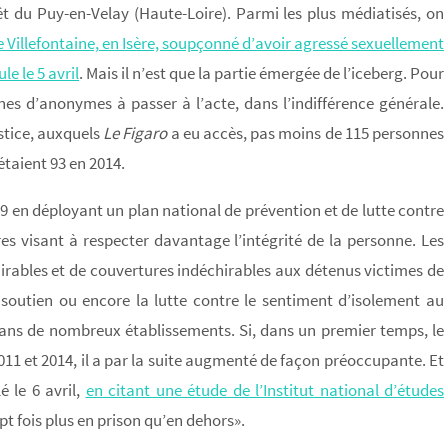
êt du Puy-en-Velay (Haute-Loire). Parmi les plus médiatisés, on
e Villefontaine, en Isère, soupçonné d’avoir agressé sexuellement
e le 5 avril
. Mais il n’est que la partie émergée de l’iceberg. Pour
ines d’anonymes à passer à l’acte, dans l’indifférence générale.
ustice, auxquels
Le Figaro
a eu accès, pas moins de 115 personnes
étaient 93 en 2014.
09 en déployant un plan national de prévention et de lutte contre
res visant à respecter davantage l’intégrité de la personne. Les
irables et de couvertures indéchirables aux détenus victimes de
 soutien ou encore la lutte contre le sentiment d’isolement au
dans de nombreux établissements. Si, dans un premier temps, le
11 et 2014, il a par la suite augmenté de façon préoccupante. Et
 le 6 avril,
en citant une étude de l’Institut national d’études
pt fois plus en prison qu’en dehors».