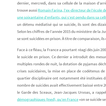
dernier, mercredi, dans sa cellule de la maison d’arr
trouve aussi
Romain Farina, l’ex-directeur de l’école d
une soixantaine d’enfants, qui s’est pendu dans sa cellul
un détenu médiatisé qui se suicide, ils sont des diza
Selon les chiffres de l’année 2015 du ministère de la J
se sont suicidées en prison. À titre de comparaison, ils 
Face à ce fléau, la France a pourtant réagi dès juin 20
le suicide en prison. Ce dernier a introduit des mesu
multiples rondes de nuit, la dotation de pyjamas déch
crises suicidaires, la mise en place de codétenus de
quartier disciplinaire ont notamment été instituées 
nombre de suicides avait effectivement baissé entre 20
le Garde des Sceaux, Jean-Jacques Urvoas, a rappelé
démographiques (Ined), qu’en France
«on se suicide se