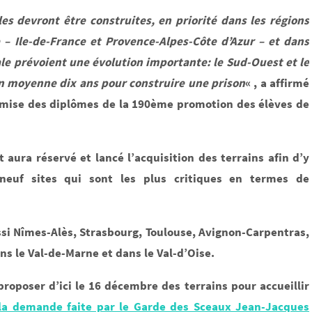
es devront être construites, en priorité dans les régions
 – Ile-de-France et Provence-Alpes-Côte d’Azur – et dans
ale prévoient une évolution importante: le Sud-Ouest et le
en moyenne dix ans pour construire une prison
« , a affirmé
remise des diplômes de la 190ème promotion des élèves de
 aura réservé et lancé l’acquisition des terrains afin d’y
neuf sites qui sont les plus critiques en termes de
si Nîmes-Alès, Strasbourg, Toulouse, Avignon-Carpentras,
ns le Val-de-Marne et dans le Val-d’Oise.
oposer d’ici le 16 décembre des terrains pour accueillir
la demande faite par le Garde des Sceaux Jean-Jacques