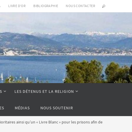
A
LIVRE D’OR
BIBLIOGRAPHIE
NOUS CONTACTER
S
LES DÉTENUS ET LA RELIGION
ES
MÉDIAS
NOUS SOUTENIR
itaires ainsi qu’un « Livre Blanc » pour les prisons afin de