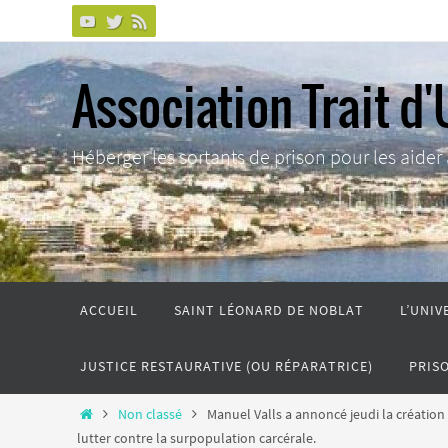
Passer
vers
le
Association Trait d'
contenu
Héberger les sortants de prison pour les aider à 
Passer
ACCUEIL
SAINT LÉONARD DE NOBLAT
L’UNIV
vers
le
JUSTICE RESTAURATIVE (OU RÉPARATRICE)
PRIS
contenu
Home
Non classé
Manuel Valls a annoncé jeudi la création
lutter contre la surpopulation carcérale.