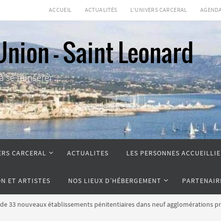
ACCUEIL
ACTUALITÉS
L’UNIVERS CARCERAL
AGEND
Union - Saint Leonard
se réinsérer ...
ERS CARCERAL
ACTUALITES
LES PERSONNES ACCUEILLIE
ON ET ARTISTES
NOS LIEUX D’HÉBERGEMENT
PARTENAIR
 de 33 nouveaux établissements pénitentiaires dans neuf agglomérations prior