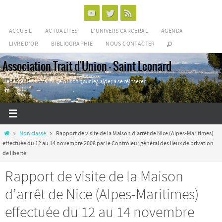
Passer
vers
ACCUEIL
ACTUALITÉS
L’UNIVERS CARCERAL
AGENDA
le
LIVRE D’OR
BIBLIOGRAPHIE
NOUS CONTACTER
contenu
Association Trait d'Union - Saint Leonard
Héberger les sortants de prison pour les aider à se réinsérer ...
Home
Non classé
Rapport de visite de la Maison d’arrêt de Nice (Alpes-Maritimes)
effectuée du 12 au 14 novembre 2008 par le Contrôleur général des lieux de privation
de liberté
Rapport de visite de la Maison
d’arrêt de Nice (Alpes-Maritimes)
effectuée du 12 au 14 novembre