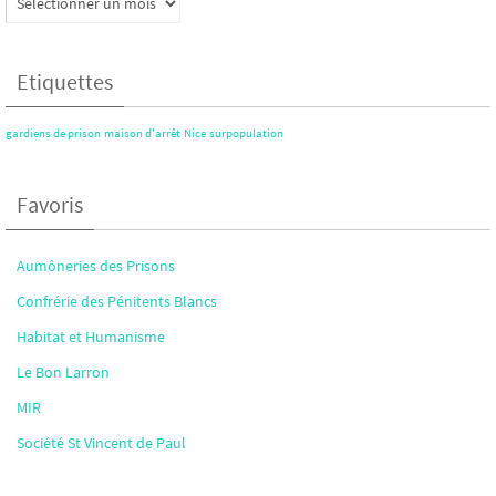
archivés
Etiquettes
gardiens de prison
maison d'arrêt
Nice
surpopulation
Favoris
Aumôneries des Prisons
Confrérie des Pénitents Blancs
Habitat et Humanisme
Le Bon Larron
MIR
Société St Vincent de Paul