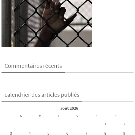
Commentaires récents
calendrier des articles publiés
août 2026
L
M
M
J
V
S
D
1
2
3
4
5
6
7
8
9