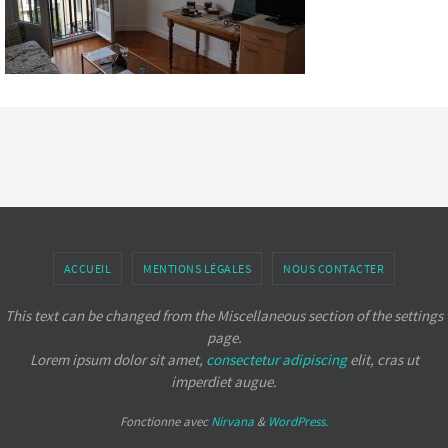
ACCUEIL
MENTIONS LÉGALES
NOUS CONTACTER
This text can be changed from the Miscellaneous section of the settings
page.
Lorem ipsum
dolor sit amet,
consectetur adipiscing
elit, cras ut
imperdiet augue.
Fonctionne avec
Nirvana
&
WordPress.