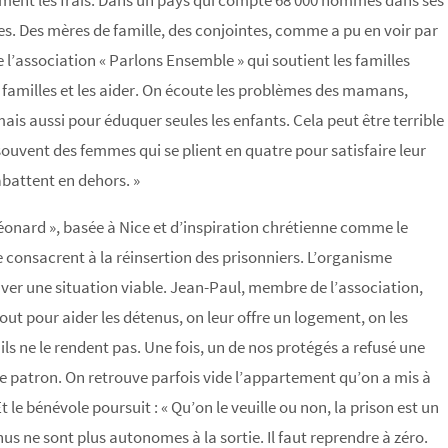
emment les frais. Dans un pays qui compte 68 000 hommes dans ses
es. Des mères de famille, des conjointes, comme a pu en voir par
l’association « Parlons Ensemble » qui soutient les familles
 familles et les aider. On écoute les problèmes des mamans,
is aussi pour éduquer seules les enfants. Cela peut être terrible
 souvent des femmes qui se plient en quatre pour satisfaire leur
abattent en dehors. »
éonard », basée à Nice et d’inspiration chrétienne comme le
e consacrent à la réinsertion des prisonniers. L’organisme
er une situation viable. Jean-Paul, membre de l’association,
out pour aider les détenus, on leur offre un logement, on les
ls ne le rendent pas. Une fois, un de nos protégés a refusé une
 patron. On retrouve parfois vide l’appartement qu’on a mis à
le bénévole poursuit : « Qu’on le veuille ou non, la prison est un
s ne sont plus autonomes à la sortie. Il faut reprendre à zéro.