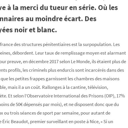
e à la merci du tueur en série. Où les
onnaires au moindre écart. Des
yées noir et blanc.
france des structures pénitentiaires est la surpopulation. Les
peines, débordent. Leur taux de remplissage moyen est alarmant
 Pour preuve, en décembre 2017 selon Le Monde, ils étaient plus de
nts profils, les criminels plus endurcis sont incarcérés dans des
s que les petites frappes garnissent les chambres des maisons
le, mais il a un coût. Rallonges à la cantine, télévision,
te. Et selon l’Observatoire International des Prisons (OIP), 17%
moins de 50€ dépensés par mois), et ne disposent donc que du
ux ou trois séances de sport par semaine, pour autant de
te Éric Beaudot, premier surveillant en poste à Nice, « Si un