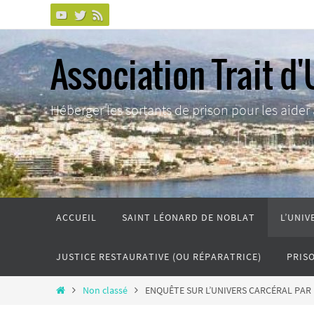
Passer
vers
le
Association Trait d'
contenu
Héberger les sortants de prison pour les aider à 
Passer
ACCUEIL
SAINT LÉONARD DE NOBLAT
L’UNIV
vers
le
JUSTICE RESTAURATIVE (OU RÉPARATRICE)
PRIS
contenu
Home
Non classé
ENQUÊTE SUR L’UNIVERS CARCÉRAL PAR