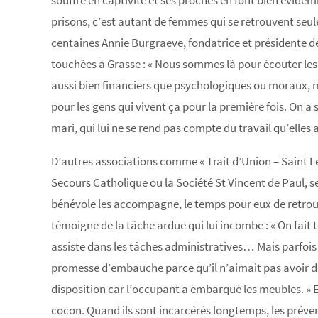
souffre en captivité et ses proches en font bien évid
prisons, c’est autant de femmes qui se retrouvent seul
centaines Annie Burgraeve, fondatrice et présidente de 
touchées à Grasse : « Nous sommes là pour écouter les
aussi bien financiers que psychologiques ou moraux, ma
pour les gens qui vivent ça pour la première fois. On a
mari, qui lui ne se rend pas compte du travail qu’elles 
D’autres associations comme « Trait d’Union – Saint L
Secours Catholique ou la Société St Vincent de Paul, s
bénévole les accompagne, le temps pour eux de retrouv
témoigne de la tâche ardue qui lui incombe : « On fait t
assiste dans les tâches administratives… Mais parfois i
promesse d’embauche parce qu’il n’aimait pas avoir de
disposition car l’occupant a embarqué les meubles. » Et 
cocon. Quand ils sont incarcérés longtemps, les prévenu