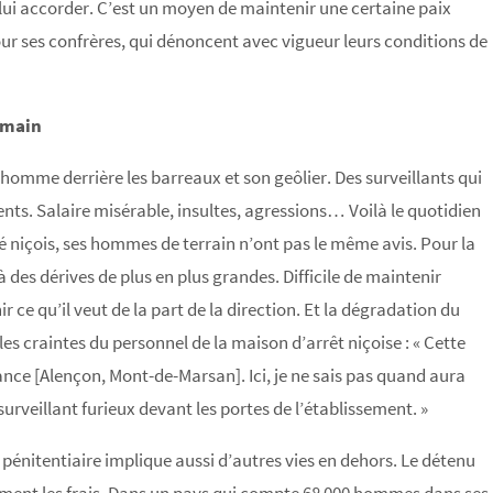
ui accorder. C’est un moyen de maintenir une certaine paix
our ses confrères, qui dénoncent avec vigueur leurs conditions de
umain
l’homme derrière les barreaux et son geôlier. Des surveillants qui
nts. Salaire misérable, insultes, agressions… Voilà le quotidien
dé niçois, ses hommes de terrain n’ont pas le même avis. Pour la
 à des dérives de plus en plus grandes. Difficile de maintenir
r ce qu’il veut de la part de la direction. Et la dégradation du
les craintes du personnel de la maison d’arrêt niçoise : « Cette
ance [Alençon, Mont-de-Marsan]. Ici, je ne sais pas quand aura
surveillant furieux devant les portes de l’établissement. »
 pénitentiaire implique aussi d’autres vies en dehors. Le détenu