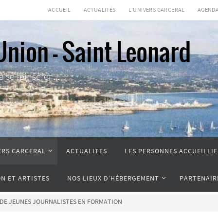
ACCUEIL
ACTUALITÉS
L’UNIVERS CARCERAL
AGEND
Union - Saint Leonard
se réinsérer ...
ERS CARCERAL
ACTUALITES
LES PERSONNES ACCUEILLIE
ON ET ARTISTES
NOS LIEUX D’HÉBERGEMENT
PARTENAIR
 DE JEUNES JOURNALISTES EN FORMATION