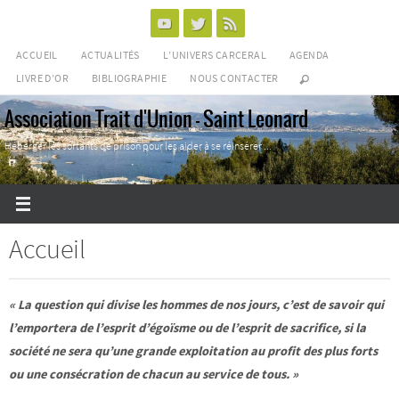
Passer
vers
ACCUEIL
ACTUALITÉS
L’UNIVERS CARCERAL
AGENDA
le
LIVRE D’OR
BIBLIOGRAPHIE
NOUS CONTACTER
contenu
Association Trait d'Union - Saint Leonard
Héberger les sortants de prison pour les aider à se réinsérer ...
Accueil
« La question qui divise les hommes de nos jours, c’est de savoir qui
l’emportera de l’esprit d’égoïsme ou de l’esprit de sacrifice, si la
société ne sera qu’une grande exploitation au profit des plus forts
ou une consécration de chacun au service de tous. »