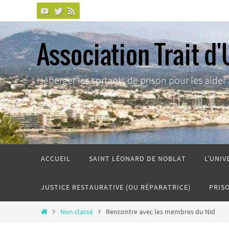
Passer
vers
le
Association Trait d'
contenu
Héberger les sortants de prison pour les aider à 
Passer
ACCUEIL
SAINT LÉONARD DE NOBLAT
L’UNIV
vers
le
JUSTICE RESTAURATIVE (OU RÉPARATRICE)
PRIS
contenu
Home
Non classé
Rencontre avec les membres du Nid