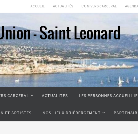
ACCUEIL
ACTUALITÉS
L’UNIVERS CARCERAL
AGEND
Union - Saint Leonard
se réinsérer ...
ERS CARCERAL
ACTUALITES
LES PERSONNES ACCUEILLIE
ON ET ARTISTES
NOS LIEUX D’HÉBERGEMENT
PARTENAIR