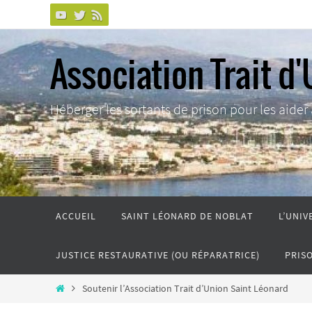
Passer
vers
le
Association Trait d'
contenu
Héberger les sortants de prison pour les aider à 
Passer
ACCUEIL
SAINT LÉONARD DE NOBLAT
L’UNIV
vers
le
JUSTICE RESTAURATIVE (OU RÉPARATRICE)
PRIS
contenu
Home
Soutenir l’Association Trait d’Union Saint Léonard