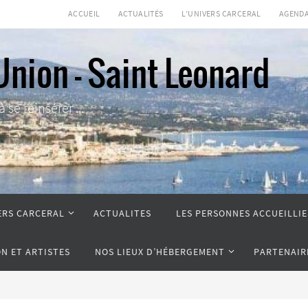
ACCUEIL
ACTUALITÉS
L’UNIVERS CARCERAL
AGEND
Union - Saint Leonard
se réinsérer ...
ERS CARCERAL
ACTUALITES
LES PERSONNES ACCUEILLIE
ON ET ARTISTES
NOS LIEUX D’HÉBERGEMENT
PARTENAIR