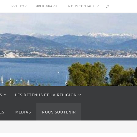
A
LIVRE D’OR
BIBLIOGRAPHIE
NOUS CONTACTER
S
LES DÉTENUS ET LA RELIGION
ES
MÉDIAS
NOUS SOUTENIR