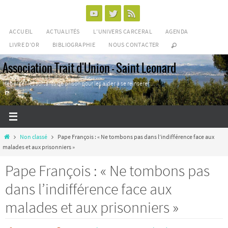
Passer
vers
ACCUEIL
ACTUALITÉS
L’UNIVERS CARCERAL
AGENDA
le
LIVRE D’OR
BIBLIOGRAPHIE
NOUS CONTACTER
contenu
Association Trait d'Union - Saint Leonard
Héberger les sortants de prison pour les aider à se réinsérer ...
Home
Non classé
Pape François : « Ne tombons pas dans l’indifférence face aux
malades et aux prisonniers »
Pape François : « Ne tombons pas
dans l’indifférence face aux
malades et aux prisonniers »