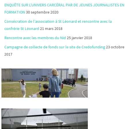
ENQUÊTE SUR L’UNIVERS CARCÉRAL PAR DE JEUNES JOURNALISTES EN
FORMATION
30 septembre 2020
Consécration de l’association à St Léonard et rencontre avec la
confrérie St Léonard
21 mars 2018
Rencontre avec les membres du Nid
25 janvier 2018
Campagne de collecte de fonds sur le site de Credofunding
23 octobre
2017