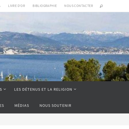
A
LIVRE D’OR
BIBLIOGRAPHIE
NOUS CONTACTER
S
LES DÉTENUS ET LA RELIGION
ES
MÉDIAS
NOUS SOUTENIR