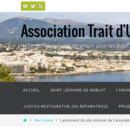
Passer
vers
le
Association Trait d'
contenu
Héberger les sortants de prison pour les aider à 
Passer
ACCUEIL
SAINT LÉONARD DE NOBLAT
L’UNIV
vers
le
JUSTICE RESTAURATIVE (OU RÉPARATRICE)
PRIS
contenu
Home
Non classé
Lancement du site internet de l’associati