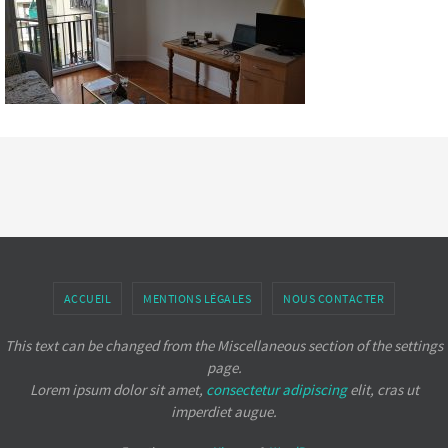
ACCUEIL
MENTIONS LÉGALES
NOUS CONTACTER
This text can be changed from the Miscellaneous section of the settings
page.
Lorem ipsum
dolor sit amet,
consectetur adipiscing
elit, cras ut
imperdiet augue.