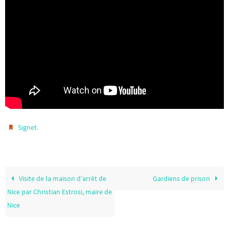
.
Signet
Visite de la maison d’arrêt de
Gardiens de prison
Nice par Christian Estrosi, maire de
Nice