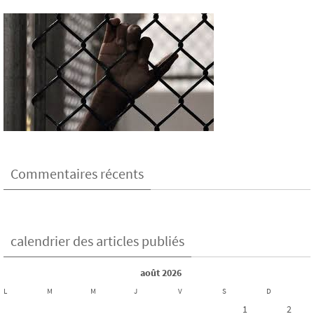
Commentaires récents
calendrier des articles publiés
août 2026
L
M
M
J
V
S
D
1
2