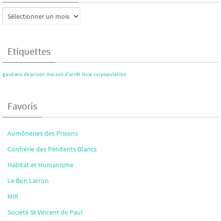
Articles
archivés
Etiquettes
gardiens de prison
maison d'arrêt
Nice
surpopulation
Favoris
Aumôneries des Prisons
Confrérie des Pénitents Blancs
Habitat et Humanisme
Le Bon Larron
MIR
Société St Vincent de Paul