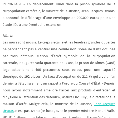
REPORTAGE – En déplacement, lundi dans la prison symbole de la
surpopulation carcérale, le ministre de la Justice, Jean-Jacques Urvoas,
a annoncé le déblocage d’une enveloppe de 200.000 euros pour une
étude liée à une éventuelle extension.
Nîmes
Les murs sont moisis. Le crépi s’écaille et les fenêtres grandes ouvertes
ne parviennent pas à ventiler une cellule non isolée de 9 m2 occupée
par trois détenus. Maison d’arrêt symbole de la surpopulation
carcérale, inaugurée voilà quarante-deux ans, la prison de Nîmes (Gard)
loge actuellement 406 personnes sous écrou, pour une capacité
théorique de 192 places. Un taux d’occupation de 211 % qui a valu l’an
dernier à l’établissement un rappel à l’ordre du Conseil d’État. «Depuis,
nous avons notamment amélioré l’accès aux produits d’entretien et
d’hygiène à l’attention des détenus», assure Luc July, le directeur de la
maison d’arrêt. Malgré cela, le ministre de la Justice,
Jean-Jacques
Urvoas
, n’est pas «venu (ce lundi, avec le premier ministre Manuel Valls,
NDLR) à Nîmes pour faire une annonce». À peine a-t-il concédé qu’une