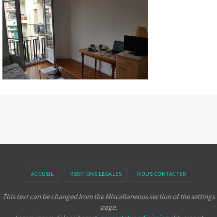
ACCUEIL
MENTIONS LÉGALES
NOUS CONTACTER
This text can be changed from the Miscellaneous section of the settings
page.